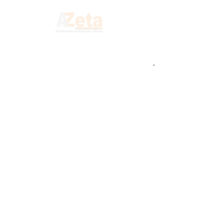
Precio
$ 123.125,00
ANANA
*
Cantidad
*
Agregar al carrito
Realizar compra
SILLA ANANA COLORS
Colorida y sensorial. Pinta de emociones